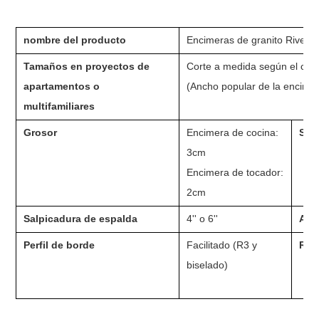
nombre del producto
Encimeras de granito River W
Tamaños en proyectos de
Corte a medida según el clie
apartamentos o
(Ancho popular de la encimer
multifamiliares
Grosor
Encimera de cocina:
Sup
3cm
Encimera de tocador:
2cm
Salpicadura de espalda
4
''
o 6
''
Aguj
Perfil de borde
Facilitado (R3 y
Rec
biselado)