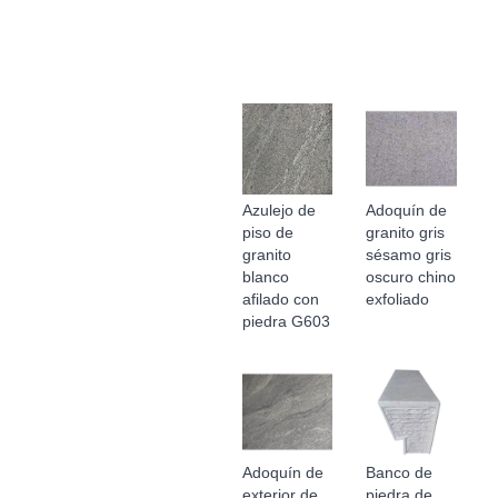
Azulejo de
Adoquín de
piso de
granito gris
granito
sésamo gris
blanco
oscuro chino
afilado con
exfoliado
piedra G603
Adoquín de
Banco de
exterior de
piedra de